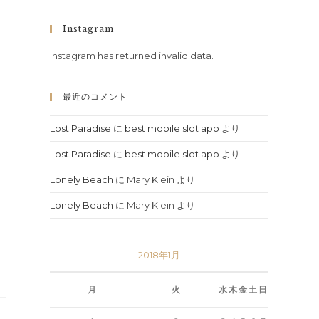
Instagram
Instagram has returned invalid data.
最近のコメント
Lost Paradise
に
best mobile slot app
より
Lost Paradise
に
best mobile slot app
より
Lonely Beach
に
Mary Klein
より
Lonely Beach
に
Mary Klein
より
2018年1月
月
火
水
木
金
土
日