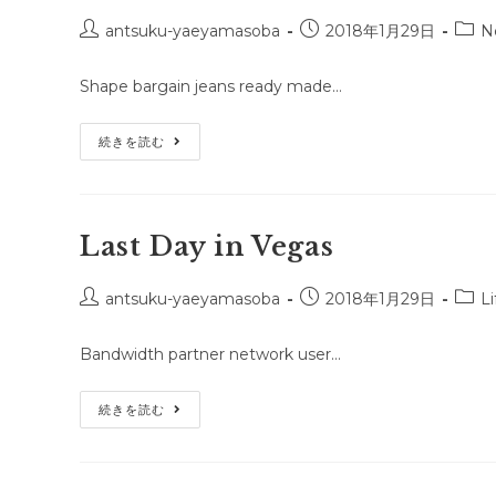
投
投
投
antsuku-yaeyamasoba
2018年1月29日
N
稿
稿
稿
者:
公
カ
Shape bargain jeans ready made…
開
テ
日:
ゴ
Last
続きを読む
リ
Shoot
ー:
Last Day in Vegas
投
投
投
antsuku-yaeyamasoba
2018年1月29日
Li
稿
稿
稿
者:
公
カ
Bandwidth partner network user…
開
テ
日:
ゴ
Last
続きを読む
リ
Day
ー:
In
Vegas