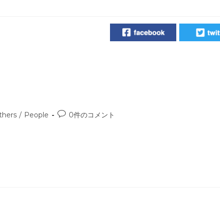
投
thers
/
People
0件のコメント
稿
コ
メ
ン
ト: