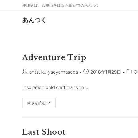
コ
沖縄そば、八重山そばなら那覇市のあんつく
ン
テ
あんつく
ン
ツ
へ
ス
Adventure Trip
キ
ッ
投
投
投
antsuku-yaeyamasoba
2018年1月29日
O
プ
稿
稿
稿
者:
公
カ
Inspiration bold craftmanship …
開
テ
日:
ゴ
Adventure
続きを読む
リ
Trip
ー:
Last Shoot