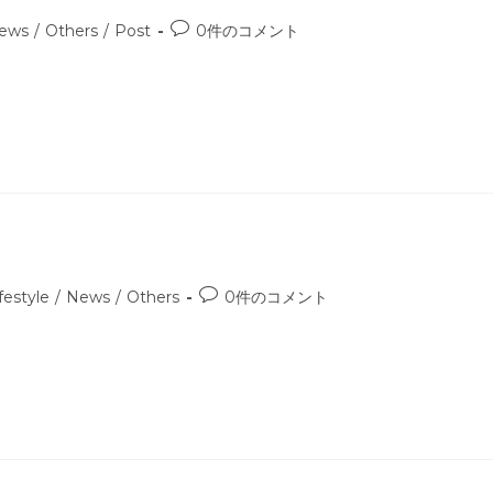
投
ews
/
Others
/
Post
0件のコメント
稿
コ
メ
ン
ト:
投
festyle
/
News
/
Others
0件のコメント
稿
コ
メ
ン
ト: